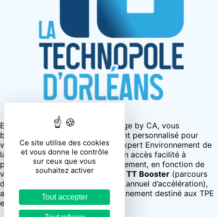
En intégrant l’AGREEN LAB’O Village by CA, vous
bénéficierez d’un accompagnement personnalisé pour
Ce site utilise des cookies
votre
start up
à impact avec un expert Environnement de
et vous donne le contrôle
la Technopole. Vous aurez aussi un accès facilité à
sur ceux que vous
plusieurs dispositifs d’accompagnement, en fonction de
souhaitez activer
votre maturité et de vos besoins :
TT Booster
(parcours
deeptech),
SAXO 45
(programme annuel d’accélération),
ainsi que
PEPSO-PME
(accompagnement destiné aux TPE
Tout accepter
et PME).