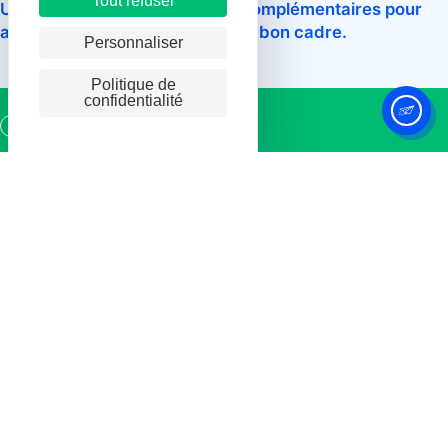
Tout refuser
Un ensemble de programmes complémentaires pour
avancer au bon rythme, avec le bon cadre.
Personnaliser
Politique de
confidentialité
Le Village by CA
Le Village by CA, 1er
réseau d’accélérateurs
de
startups
en France
Le Village by CA accompagne les entreprises
innovantes pour structurer leur croissance, leur offrir la
visibilité
nécessaire à leur
évolution
et accélérer
leur
développement commercial
grâce au réseau
des Villages by CA.