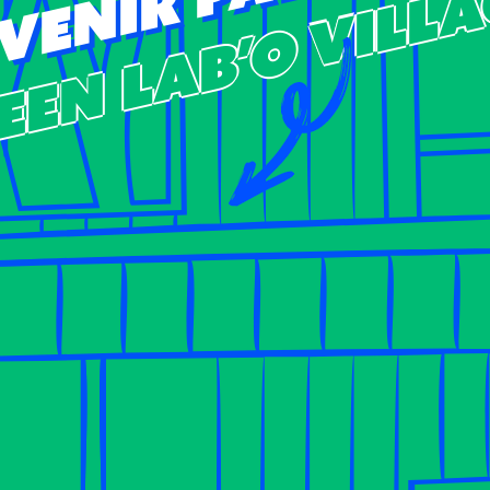
reen LAB’O villa