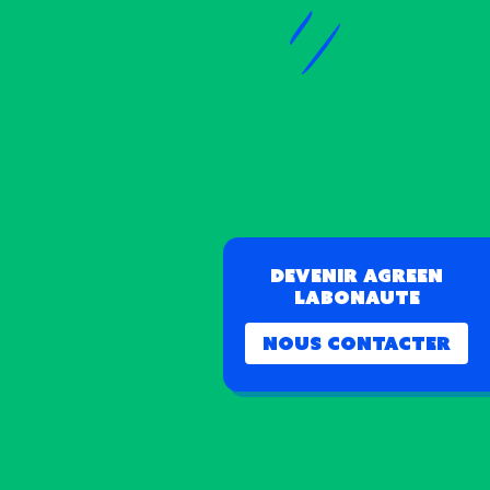
Devenir Agreen
labonaute
Nous contacter