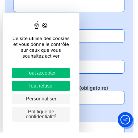
Prénom (obligatoire)
Ce site utilise des cookies
et vous donne le contrôle
sur ceux que vous
souhaitez activer
Votre e-mail (obligatoire)
Tout accepter
Tout refuser
Votre numéro de téléphone (obligatoire)
Personnaliser
Politique de
confidentialité
Entreprise (facultatif)