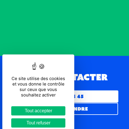
Nous contacter
Ce site utilise des cookies
et vous donne le contrôle
sur ceux que vous
souhaitez activer
02 38 14 45 45
Nous rejoindre
Tout accepter
Tout refuser