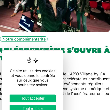
Notre complémentarité
Un écosystème s’ouvre à
vous !
Ce site utilise des cookies
L’AGREEN LAB’O Village by CA et le LAB’O Village by CA
et vous donne le contrôle
sont complémentaires. Ces deux accélérateurs contribuent
sur ceux que vous
à l’innovation sur le territoire. Des événements réguliers
souhaitez activer
ponctuent l’année. Ils réunissent l’écosystème numérique et
les entreprises du territoire et font de l’accélérateur un lieu
ouvert, d’échanges et de partage.
Tout accepter
Tout refuser