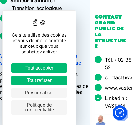
Secteur d’activité :
Transition écologique
Contact
Taille de la structure :
grand
Startup
public de
la
Ce site utilise des cookies
Année de fondation :
structur
et vous donne le contrôle
2019
e
sur ceux que vous
souhaitez activer
VASTEM est un cabinet d’études
Tél. : 02 3
spécialisé en transition écologique.
52
Tout accepter
Son expertise permet de créer des
contact@va
plans de décarbonation pour les
Tout refuser
entreprises et de réaliser des études de
www.vaste
maitrise d’œuvre dans la gestion des
Personnaliser
déchets.
Linkedin :
Politique de
VASTEM
confidentialité
ROBERT